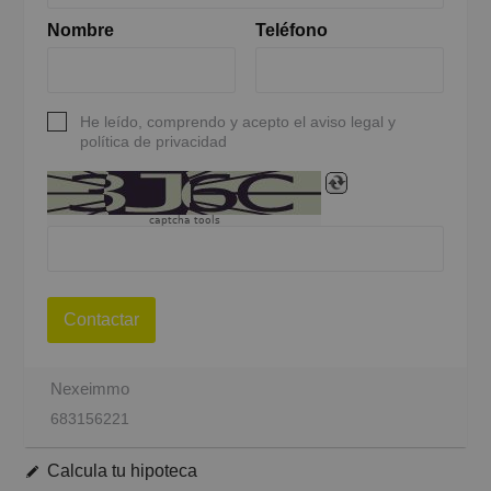
Nombre
Teléfono
He leído, comprendo y acepto el aviso legal y
política de privacidad
captcha tools
Contactar
Nexeimmo
683156221
Calcula tu hipoteca