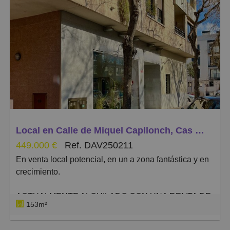
Menos reciente
Baratos
Caros
Pequeños
Grandes
Local en Calle de Miquel Capllonch, Cas Capiscol
449.000 €
Ref. DAV250211
En venta local potencial, en un a zona fantástica y en
crecimiento.
ACTUALMENTE ALQUILADO CON UNA RENTA DE
153m²
12.000 ANUAL.