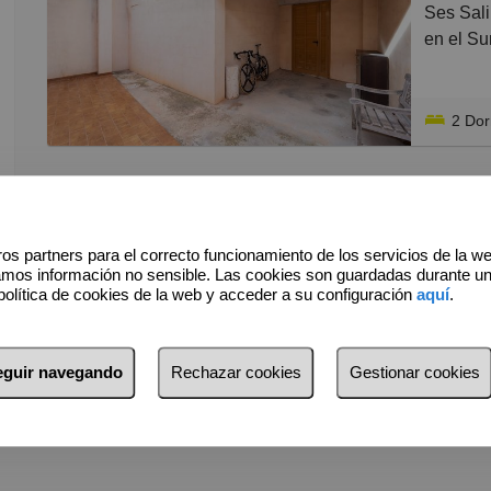
Ses Salines sin duda es un lugar muy especial situado
C
en el Su
P
Esta cas
G
muy inte
2 Do
Distribu
concebid
Ofrece 1
os partners para el correcto funcionamiento de los servicios de la w
amos información no sensible. Las cookies son guardadas durante u
un salón
política de cookies de la web y acceder a su configuración
aquí
.
los prot
de ellos
seguir navegando
Rechazar cookies
Gestionar cookies
El inter
zona exte
Una terr
mantenim