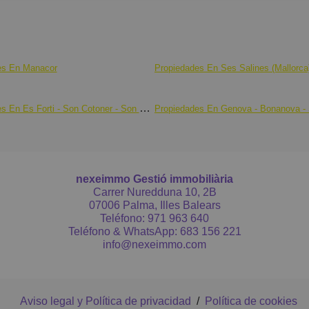
completa
Interior 
es En Manacor
Propiedades En Ses Salines (Mallorca
Exterior
Propiedades En Es Forti - Son Cotoner - Son Dameto
¿Cuándo
No dudes
visita y
nexeimmo Gestió immobiliària
Carrer Nuredduna 10, 2B
El preci
07006 Palma, Illes Balears
transmis
Teléfono:
971 963 640
los gast
Teléfono & WhatsApp:
683 156 221
info@nexeimmo.com
la Propi
están in
En nexei
Aviso legal y Política de privacidad
/
Política de cookies