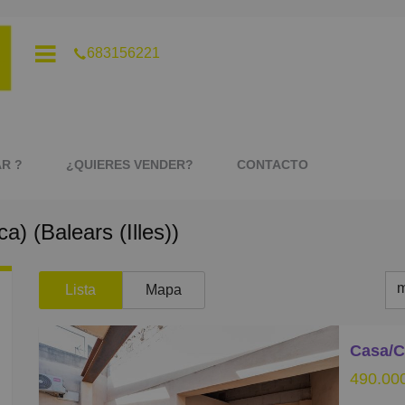
683156221
R ?
¿QUIERES VENDER?
CONTACTO
a) (Balears (Illes))
S NEXE
m
Lista
Mapa
m
M
490.00
B