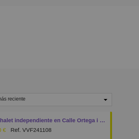
ás reciente
ás reciente
Casa/Chalet independiente en Calle Ortega i Gasset s/n, Ses Salines (Mallorca)
enos reciente
0 €
Ref. VVF241108
aratos